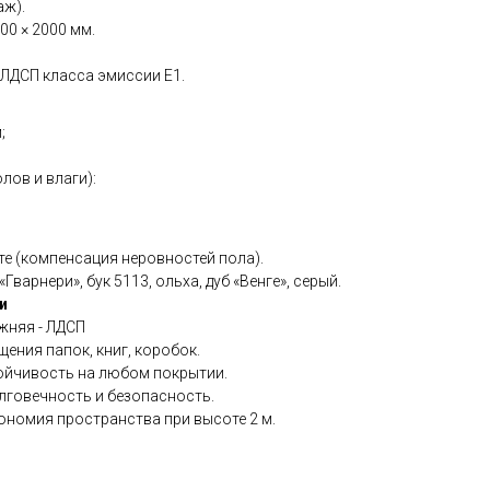
аж).
400 × 2000 мм.
 ЛДСП класса эмиссии Е1.
;
лов и влаги):
те (компенсация неровностей пола).
Гварнери», бук 5113, ольха, дуб «Венге», серый.
и
ижняя - ЛДСП
ения папок, книг, коробок.
ойчивость на любом покрытии.
лговечность и безопасность.
ономия пространства при высоте 2 м.