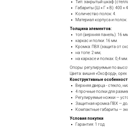
Тип: закрытый шкаф (стелл
Габариты (Ш × Г × В): 400 × 
Количество полок: 4.
Материал корпуса и полок:
Толщина элементов:
топ (верхняя панель): 16 мм
каркас и полки: 16 мм.
Кромка: ПВХ (защита от ско
на топе: 2 мм;
на каркасе и полках: 0,4 мм.
Опоры: регулируемые по высо
Цвета: вишня «Оксфорд», орех «
Конструктивные особенност
Верхняя дверца - стекло, н
4 прочные полки для размещ
Регулируемые ножки — уст
Защитная кромка ПВХ — до
Компактные габариты — эк
Условия покупки
Гарантия: 1 год.