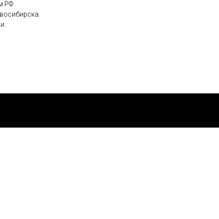
м РФ.
овосибирска.
и.