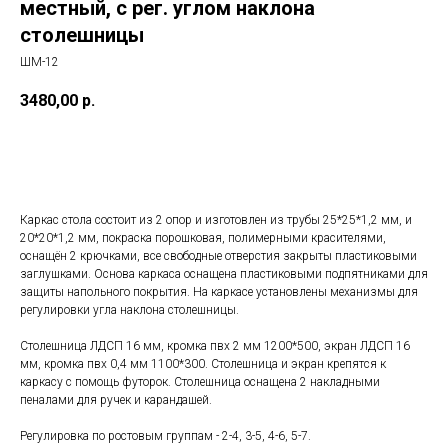
местный, с рег. углом наклона
столешницы
ШМ-12
3480,00
р.
Купить
Каркас стола состоит из 2 опор и изготовлен из трубы 25*25*1,2 мм, и
20*20*1,2 мм, покраска порошковая, полимерными красителями,
оснащён 2 крючками, все свободные отверстия закрыты пластиковыми
заглушками. Основа каркаса оснащена пластиковыми подпятниками для
защиты напольного покрытия. На каркасе установлены механизмы для
регулировки угла наклона столешницы.
Столешница ЛДСП 16 мм, кромка пвх 2 мм 1200*500, экран ЛДСП 16
мм, кромка пвх 0,4 мм 1100*300. Столешница и экран крепятся к
каркасу с помощь футорок. Столешница оснащена 2 накладными
пеналами для ручек и карандашей.
Регулировка по ростовым группам - 2-4, 3-5, 4-6, 5-7.