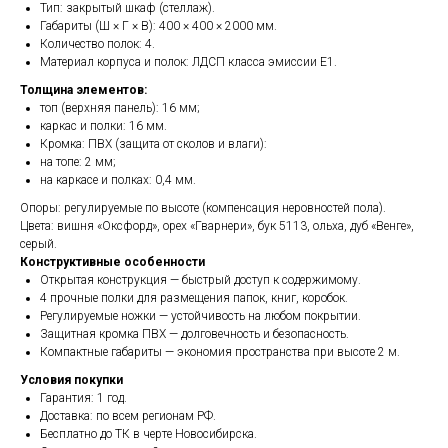
Тип: закрытый шкаф (стеллаж).
Габариты (Ш × Г × В): 400 × 400 × 2000 мм.
Количество полок: 4.
Материал корпуса и полок: ЛДСП класса эмиссии Е1.
Толщина элементов:
топ (верхняя панель): 16 мм;
каркас и полки: 16 мм.
Кромка: ПВХ (защита от сколов и влаги):
на топе: 2 мм;
на каркасе и полках: 0,4 мм.
Опоры: регулируемые по высоте (компенсация неровностей пола).
Цвета: вишня «Оксфорд», орех «Гварнери», бук 5113, ольха, дуб «Венге»,
серый.
Конструктивные особенности
Открытая конструкция — быстрый доступ к содержимому.
4 прочные полки для размещения папок, книг, коробок.
Регулируемые ножки — устойчивость на любом покрытии.
Защитная кромка ПВХ — долговечность и безопасность.
Компактные габариты — экономия пространства при высоте 2 м.
Условия покупки
Гарантия: 1 год.
Доставка: по всем регионам РФ.
Бесплатно до ТК в черте Новосибирска.